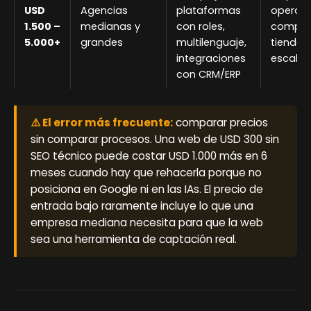
USD
Agencias
plataformas
operaci
1.500 –
medianas y
con roles,
complej
5.000+
grandes
multilenguaje,
tiendas
integraciones
escala
con CRM/ERP
⚠️ El error más frecuente:
comparar precios
sin comparar procesos. Una web de USD 300 sin
SEO técnico puede costar USD 1.000 más en 6
meses cuando hay que rehacerla porque no
posiciona en Google ni en las IAs. El precio de
entrada bajo raramente incluye lo que una
empresa mediana necesita para que la web
sea una herramienta de captación real.