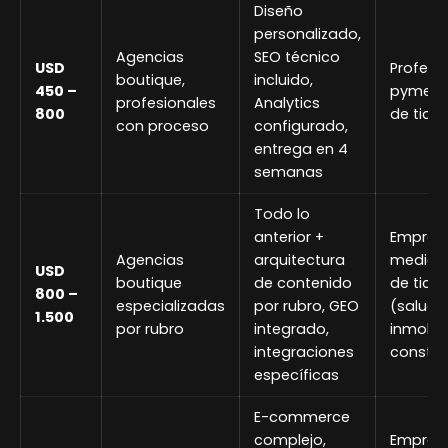
Diseño
personalizado,
Agencias
SEO técnico
USD
Profesio
boutique,
incluido,
450 –
pymes, 
profesionales
Analytics
800
de tick
con proceso
configurado,
entrega en 4
semanas
Todo lo
anterior +
Empres
Agencias
arquitectura
mediana
USD
boutique
de contenido
de ticke
800 –
especializadas
por rubro, GEO
(salud, 
1.500
por rubro
integrado,
inmobili
integraciones
constru
específicas
E-commerce
complejo,
Empres