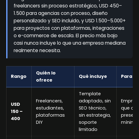
freelancers sin proceso estratégico, USD 450–
1.500 para agencias con proceso, diseño
personalizado y SEO incluido, y USD 1.500–5.000+
para proyectos con plataformas, integraciones
o e-commerce de escala. El precio más bajo
casi nunca incluye lo que una empresa mediana
realmente necesita.
Quién lo
Rango
Qué incluye
Para qu
ofrece
Template
Freelancers,
adaptado, sin
Empren
USD
estudiantes,
SEO técnico,
que arr
150 –
plataformas
sin estrategia,
presenc
400
DIY
soporte
mínima
limitado