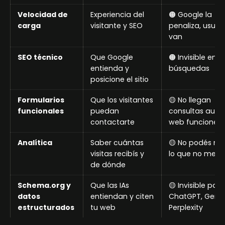
Velocidad de
Experiencia del
🟠 Google la
carga
visitante y SEO
penaliza, usuari
van
SEO técnico
Que Google
🟠 Invisible en
entienda y
búsquedas
posicione el sitio
Formularios
Que los visitantes
🟡 No llegan
funcionales
puedan
consultas aunq
contactarte
web funcione
Analítica
Saber cuántas
🟡 No podés me
visitas recibís y
lo que no medí
de dónde
Schema.org y
Que las IAs
🟡 Invisible para
datos
entiendan y citen
ChatGPT, Gemin
estructurados
tu web
Perplexity